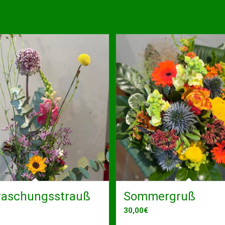
raschungsstrauß
Sommergruß
30,00
€