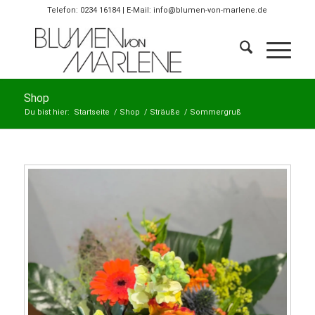
Telefon: 0234 16184 | E-Mail: info@blumen-von-marlene.de
Shop
Du bist hier:
Startseite
/
Shop
/
Sträuße
/
Sommergruß